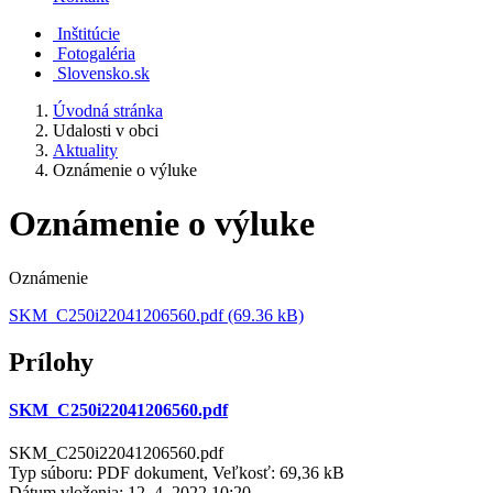
Inštitúcie
Fotogaléria
Slovensko.sk
Úvodná stránka
Udalosti v obci
Aktuality
Oznámenie o výluke
Oznámenie o výluke
Oznámenie
SKM_C250i22041206560.pdf (69.36 kB)
Prílohy
SKM_C250i22041206560.pdf
SKM_C250i22041206560.pdf
Typ súboru: PDF dokument, Veľkosť: 69,36 kB
Dátum vloženia:
12. 4. 2022 10:20