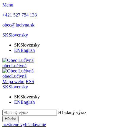
Menu
+421 527 754 133
obec@lucivna.sk
SK
Slovensky
SK
Slovensky
EN
English
obec
Lučivná
obec
Lučivná
Mapa webu
RSS
SK
Slovensky
SK
Slovensky
EN
English
Hľadaný výraz
Hľadať
rozšírené vyhľadávanie