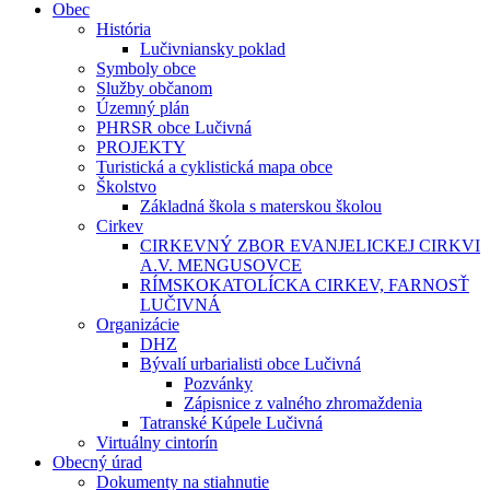
Obec
História
Lučivniansky poklad
Symboly obce
Služby občanom
Územný plán
PHRSR obce Lučivná
PROJEKTY
Turistická a cyklistická mapa obce
Školstvo
Základná škola s materskou školou
Cirkev
CIRKEVNÝ ZBOR EVANJELICKEJ CIRKVI
A.V. MENGUSOVCE
RÍMSKOKATOLÍCKA CIRKEV, FARNOSŤ
LUČIVNÁ
Organizácie
DHZ
Bývalí urbarialisti obce Lučivná
Pozvánky
Zápisnice z valného zhromaždenia
Tatranské Kúpele Lučivná
Virtuálny cintorín
Obecný úrad
Dokumenty na stiahnutie