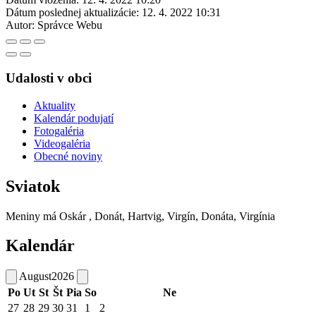
Dátum poslednej aktualizácie:
12. 4. 2022 10:31
Autor:
Správce Webu
Udalosti v obci
Aktuality
Kalendár podujatí
Fotogaléria
Videogaléria
Obecné noviny
Sviatok
Meniny má
Oskár
, Donát, Hartvig, Virgín, Donáta, Virgínia
Kalendár
August
2026
Po
Ut
St
Št
Pia
So
Ne
27
28
29
30
31
1
2