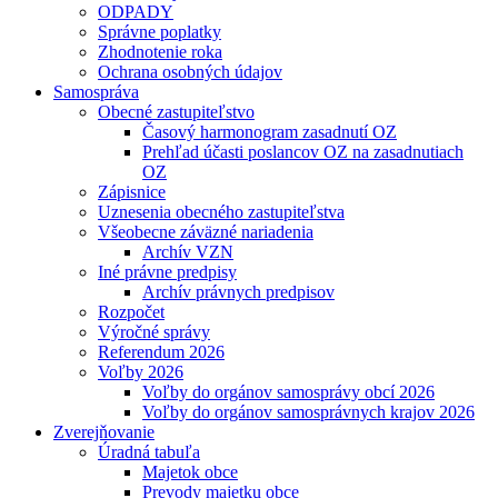
ODPADY
Správne poplatky
Zhodnotenie roka
Ochrana osobných údajov
Samospráva
Obecné zastupiteľstvo
Časový harmonogram zasadnutí OZ
Prehľad účasti poslancov OZ na zasadnutiach
OZ
Zápisnice
Uznesenia obecného zastupiteľstva
Všeobecne záväzné nariadenia
Archív VZN
Iné právne predpisy
Archív právnych predpisov
Rozpočet
Výročné správy
Referendum 2026
Voľby 2026
Voľby do orgánov samosprávy obcí 2026
Voľby do orgánov samosprávnych krajov 2026
Zverejňovanie
Úradná tabuľa
Majetok obce
Prevody majetku obce