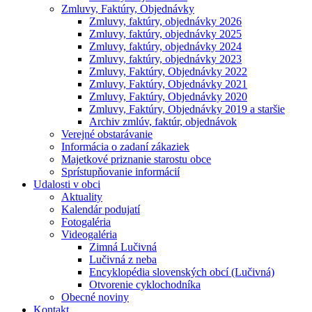
Zmluvy, Faktúry, Objednávky
Zmluvy, faktúry, objednávky 2026
Zmluvy, faktúry, objednávky 2025
Zmluvy, faktúry, objednávky 2024
Zmluvy, faktúry, objednávky 2023
Zmluvy, Faktúry, Objednávky 2022
Zmluvy, Faktúry, Objednávky 2021
Zmluvy, Faktúry, Objednávky 2020
Zmluvy, Faktúry, Objednávky 2019 a staršie
Archiv zmlúv, faktúr, objednávok
Verejné obstarávanie
Informácia o zadaní zákaziek
Majetkové priznanie starostu obce
Sprístupňovanie informácií
Udalosti v obci
Aktuality
Kalendár podujatí
Fotogaléria
Videogaléria
Zimná Lučivná
Lučivná z neba
Encyklopédia slovenských obcí (Lučivná)
Otvorenie cyklochodníka
Obecné noviny
Kontakt