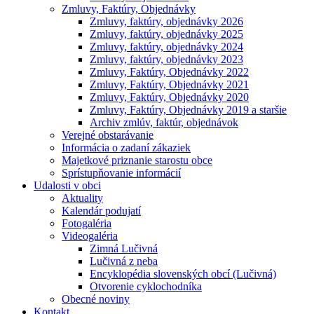
Zmluvy, Faktúry, Objednávky
Zmluvy, faktúry, objednávky 2026
Zmluvy, faktúry, objednávky 2025
Zmluvy, faktúry, objednávky 2024
Zmluvy, faktúry, objednávky 2023
Zmluvy, Faktúry, Objednávky 2022
Zmluvy, Faktúry, Objednávky 2021
Zmluvy, Faktúry, Objednávky 2020
Zmluvy, Faktúry, Objednávky 2019 a staršie
Archiv zmlúv, faktúr, objednávok
Verejné obstarávanie
Informácia o zadaní zákaziek
Majetkové priznanie starostu obce
Sprístupňovanie informácií
Udalosti v obci
Aktuality
Kalendár podujatí
Fotogaléria
Videogaléria
Zimná Lučivná
Lučivná z neba
Encyklopédia slovenských obcí (Lučivná)
Otvorenie cyklochodníka
Obecné noviny
Kontakt