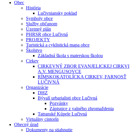
Obec
História
Lučivniansky poklad
Symboly obce
Služby občanom
Územný plán
PHRSR obce Lučivná
PROJEKTY
Turistická a cyklistická mapa obce
Školstvo
Základná škola s materskou školou
Cirkev
CIRKEVNÝ ZBOR EVANJELICKEJ CIRKVI
A.V. MENGUSOVCE
RÍMSKOKATOLÍCKA CIRKEV, FARNOSŤ
LUČIVNÁ
Organizácie
DHZ
Bývalí urbarialisti obce Lučivná
Pozvánky
Zápisnice z valného zhromaždenia
Tatranské Kúpele Lučivná
Virtuálny cintorín
Obecný úrad
Dokumenty na stiahnutie