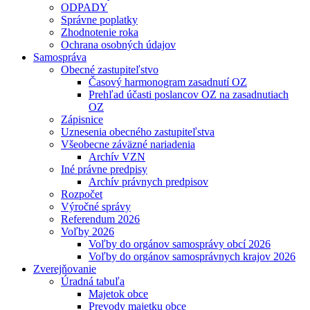
ODPADY
Správne poplatky
Zhodnotenie roka
Ochrana osobných údajov
Samospráva
Obecné zastupiteľstvo
Časový harmonogram zasadnutí OZ
Prehľad účasti poslancov OZ na zasadnutiach
OZ
Zápisnice
Uznesenia obecného zastupiteľstva
Všeobecne záväzné nariadenia
Archív VZN
Iné právne predpisy
Archív právnych predpisov
Rozpočet
Výročné správy
Referendum 2026
Voľby 2026
Voľby do orgánov samosprávy obcí 2026
Voľby do orgánov samosprávnych krajov 2026
Zverejňovanie
Úradná tabuľa
Majetok obce
Prevody majetku obce