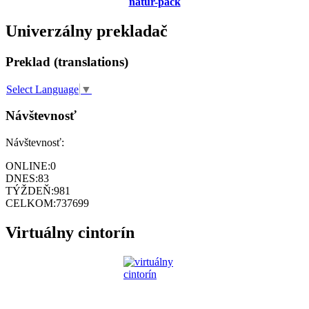
natur-pack
Univerzálny prekladač
Preklad (translations)
Select Language
▼
Návštevnosť
Návštevnosť:
ONLINE:
0
DNES:
83
TÝŽDEŇ:
981
CELKOM:
737699
Virtuálny cintorín