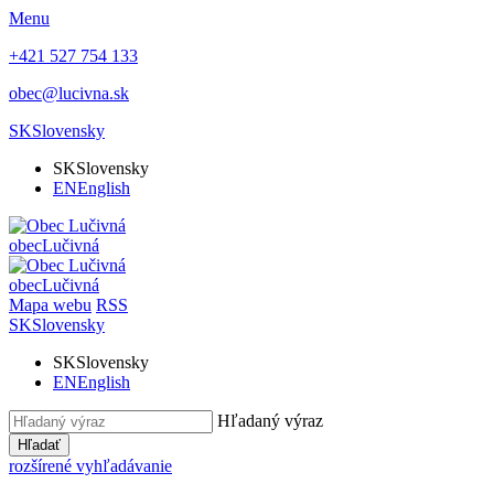
Menu
+421 527 754 133
obec@lucivna.sk
SK
Slovensky
SK
Slovensky
EN
English
obec
Lučivná
obec
Lučivná
Mapa webu
RSS
SK
Slovensky
SK
Slovensky
EN
English
Hľadaný výraz
Hľadať
rozšírené vyhľadávanie