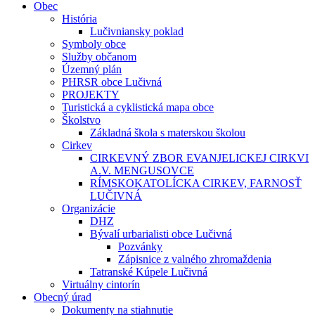
Obec
História
Lučivniansky poklad
Symboly obce
Služby občanom
Územný plán
PHRSR obce Lučivná
PROJEKTY
Turistická a cyklistická mapa obce
Školstvo
Základná škola s materskou školou
Cirkev
CIRKEVNÝ ZBOR EVANJELICKEJ CIRKVI
A.V. MENGUSOVCE
RÍMSKOKATOLÍCKA CIRKEV, FARNOSŤ
LUČIVNÁ
Organizácie
DHZ
Bývalí urbarialisti obce Lučivná
Pozvánky
Zápisnice z valného zhromaždenia
Tatranské Kúpele Lučivná
Virtuálny cintorín
Obecný úrad
Dokumenty na stiahnutie