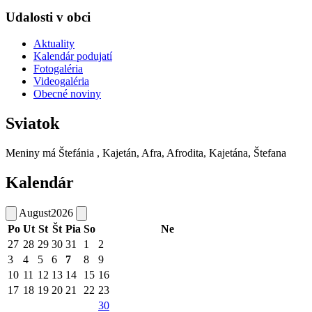
Udalosti v obci
Aktuality
Kalendár podujatí
Fotogaléria
Videogaléria
Obecné noviny
Sviatok
Meniny má
Štefánia
, Kajetán, Afra, Afrodita, Kajetána, Štefana
Kalendár
August
2026
Po
Ut
St
Št
Pia
So
Ne
27
28
29
30
31
1
2
3
4
5
6
7
8
9
10
11
12
13
14
15
16
17
18
19
20
21
22
23
30