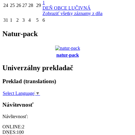
1
24
25
26
27
28
29
DEŇ OBCE LUČIVNÁ
Zobraziť všetky záznamy z dňa
31
1
2
3
4
5
6
Natur-pack
natur-pack
Univerzálny prekladač
Preklad (translations)
Select Language
▼
Návštevnosť
Návštevnosť:
ONLINE:
2
DNES:
100