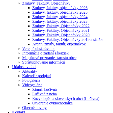
Zmluvy, Faktúry, Objednávky
Zmluvy, faktúry, objednávky 2026
Zmluvy, faktúry, objednávky 2025
Zmluvy, faktúry, objednávky 2024
Zmluvy, faktúry, objednávky 2023
Zmluvy, Faktúry, Objednávky 2022
Zmluvy, Faktúry, Objednávky 2021
Zmluvy, Faktúry, Objednávky 2020
Zmluvy, Faktúry, Objednávky 2019 a staršie
Archiv zmlúv, faktúr, objednávok
Verejné obstarávanie
Informácia o zadaní zákaziek
Majetkové priznanie starostu obce
Sprístupňovanie informácií
Udalosti v obci
Aktuality
Kalendár podujatí
Fotogaléria
Videogaléria
Zimná Lučivná
Lučivná z neba
Encyklopédia slovenských obcí (Lučivná)
Otvorenie cyklochodníka
Obecné noviny
Kontakt