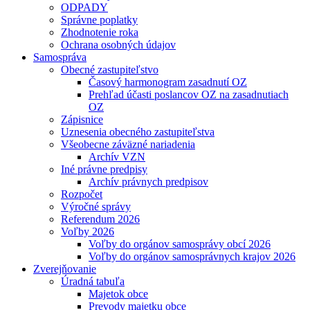
ODPADY
Správne poplatky
Zhodnotenie roka
Ochrana osobných údajov
Samospráva
Obecné zastupiteľstvo
Časový harmonogram zasadnutí OZ
Prehľad účasti poslancov OZ na zasadnutiach
OZ
Zápisnice
Uznesenia obecného zastupiteľstva
Všeobecne záväzné nariadenia
Archív VZN
Iné právne predpisy
Archív právnych predpisov
Rozpočet
Výročné správy
Referendum 2026
Voľby 2026
Voľby do orgánov samosprávy obcí 2026
Voľby do orgánov samosprávnych krajov 2026
Zverejňovanie
Úradná tabuľa
Majetok obce
Prevody majetku obce