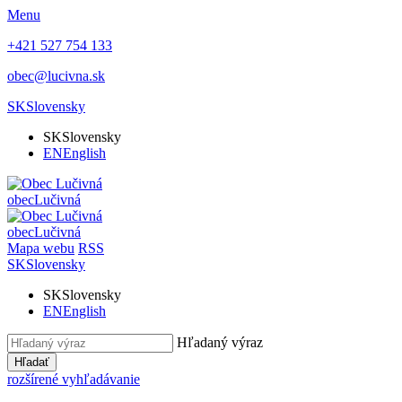
Menu
+421 527 754 133
obec@lucivna.sk
SK
Slovensky
SK
Slovensky
EN
English
obec
Lučivná
obec
Lučivná
Mapa webu
RSS
SK
Slovensky
SK
Slovensky
EN
English
Hľadaný výraz
Hľadať
rozšírené vyhľadávanie