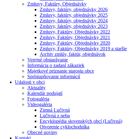
Zmluvy, Faktúry, Objednávky
Zmluvy, faktúry, objednávky 2026
Zmluvy, faktúry, objednávky 2025
Zmluvy, faktúry, objednávky 2024
Zmluvy, faktúry, objednávky 2023
Zmluvy, Faktúry, Objednávky 2022
Zmluvy, Faktúry, Objednávky 2021
Zmluvy, Faktúry, Objednávky 2020
Zmluvy, Faktúry, Objednávky 2019 a staršie
Archiv zmlúv, faktúr, objednávok
Verejné obstarávanie
Informácia o zadaní zákaziek
Majetkové priznanie starostu obce
Sprístupňovanie informácií
Udalosti v obci
Aktuality
Kalendár podujatí
Fotogaléria
Videogaléria
Zimná Lučivná
Lučivná z neba
Encyklopédia slovenských obcí (Lučivná)
Otvorenie cyklochodníka
Obecné noviny
Kontakt