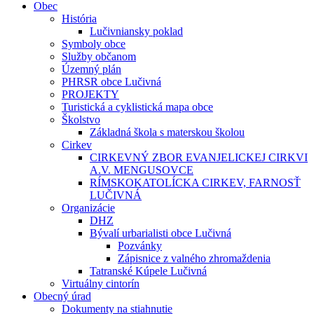
Obec
História
Lučivniansky poklad
Symboly obce
Služby občanom
Územný plán
PHRSR obce Lučivná
PROJEKTY
Turistická a cyklistická mapa obce
Školstvo
Základná škola s materskou školou
Cirkev
CIRKEVNÝ ZBOR EVANJELICKEJ CIRKVI
A.V. MENGUSOVCE
RÍMSKOKATOLÍCKA CIRKEV, FARNOSŤ
LUČIVNÁ
Organizácie
DHZ
Bývalí urbarialisti obce Lučivná
Pozvánky
Zápisnice z valného zhromaždenia
Tatranské Kúpele Lučivná
Virtuálny cintorín
Obecný úrad
Dokumenty na stiahnutie