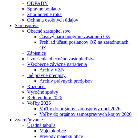
ODPADY
Správne poplatky
Zhodnotenie roka
Ochrana osobných údajov
Samospráva
Obecné zastupiteľstvo
Časový harmonogram zasadnutí OZ
Prehľad účasti poslancov OZ na zasadnutiach
OZ
Zápisnice
Uznesenia obecného zastupiteľstva
Všeobecne záväzné nariadenia
Archív VZN
Iné právne predpisy
Archív právnych predpisov
Rozpočet
Výročné správy
Referendum 2026
Voľby 2026
Voľby do orgánov samosprávy obcí 2026
Voľby do orgánov samosprávnych krajov 2026
Zverejňovanie
Úradná tabuľa
Majetok obce
Prevody majetku obce