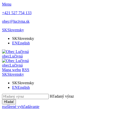
Menu
+421 527 754 133
obec@lucivna.sk
SK
Slovensky
SK
Slovensky
EN
English
obec
Lučivná
obec
Lučivná
Mapa webu
RSS
SK
Slovensky
SK
Slovensky
EN
English
Hľadaný výraz
Hľadať
rozšírené vyhľadávanie