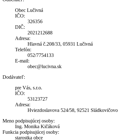
Obec Lučivná
IČO:
326356
DIČ:
2021212688
Adresa:
Hlavná č.208/33, 05931 Lučivná
Telefón:
052/7754133
E-mail:
obec@lucivna.sk
Dodávateľ:
pre Vás, s.r.o.
IČO:
53123727
Adresa:
Hviezdoslavova 524/58, 92521 Sládkovičovo
Meno podpisujúcej osoby:
Ing. Monika Kičáková
Funkcia podpisujúcej osoby:
starostka obce