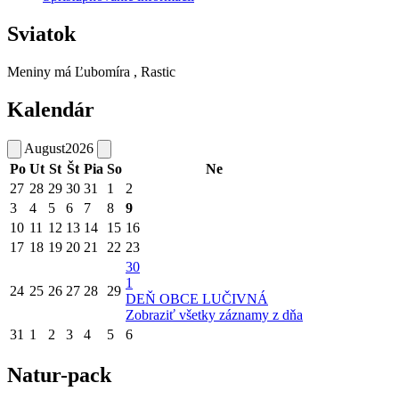
Sviatok
Meniny má
Ľubomíra
, Rastic
Kalendár
August
2026
Po
Ut
St
Št
Pia
So
Ne
27
28
29
30
31
1
2
3
4
5
6
7
8
9
10
11
12
13
14
15
16
17
18
19
20
21
22
23
30
1
24
25
26
27
28
29
DEŇ OBCE LUČIVNÁ
Zobraziť všetky záznamy z dňa
31
1
2
3
4
5
6
Natur-pack