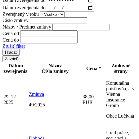
Dátum zverejnenia do
Zverejnený v roku
Číslo zmluvy
Názov / Predmet zmluvy
Cena od
Cena do
Zrušiť filter
Zavrieť
Dátum
Názov
Zmluvné
Cena *
zverejnenia
Číslo zmluvy
strany
Komunálna
poisťovňa, a.s.
Zmluva
Vienna
29. 12.
38,00
Insurance
2025
EUR
49/2025
Group
Obec Lučivná
Úrad práce,
Dohoda
soc. vecí a