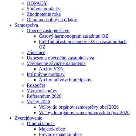
ODPADY
Správne poplatky
Zhodnotenie roka
Ochrana osobných údajov
Samospráva
Obecné zastupiteľstvo
Časový harmonogram zasadnutí OZ
Prehľad účasti poslancov OZ na zasadnutiach
OZ
Zápisnice
Uznesenia obecného zastupiteľstva
Všeobecne záväzné nariadenia
Archív VZN
Iné právne predpisy
Archív právnych predpisov
Rozpočet
Výročné správy
Referendum 2026
Voľby 2026
Voľby do orgánov samosprávy obcí 2026
Voľby do orgánov samosprávnych krajov 2026
Zverejňovanie
Úradná tabuľa
Majetok obce
Prevody majetku obce