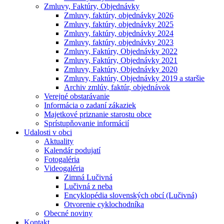
Zmluvy, Faktúry, Objednávky
Zmluvy, faktúry, objednávky 2026
Zmluvy, faktúry, objednávky 2025
Zmluvy, faktúry, objednávky 2024
Zmluvy, faktúry, objednávky 2023
Zmluvy, Faktúry, Objednávky 2022
Zmluvy, Faktúry, Objednávky 2021
Zmluvy, Faktúry, Objednávky 2020
Zmluvy, Faktúry, Objednávky 2019 a staršie
Archiv zmlúv, faktúr, objednávok
Verejné obstarávanie
Informácia o zadaní zákaziek
Majetkové priznanie starostu obce
Sprístupňovanie informácií
Udalosti v obci
Aktuality
Kalendár podujatí
Fotogaléria
Videogaléria
Zimná Lučivná
Lučivná z neba
Encyklopédia slovenských obcí (Lučivná)
Otvorenie cyklochodníka
Obecné noviny
Kontakt