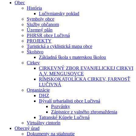
Obec
História
Lučivniansky poklad
Symboly obce
Služby občanom
Územný plán
PHRSR obce Lučivná
PROJEKTY
Turistická a cyklistická mapa obce
Školstvo
Základná škola s materskou školou
Cirkev
CIRKEVNÝ ZBOR EVANJELICKEJ CIRKVI
A.V. MENGUSOVCE
RÍMSKOKATOLÍCKA CIRKEV, FARNOSŤ
LUČIVNÁ
Organizácie
DHZ
Bývalí urbarialisti obce Lučivná
Pozvánky
Zápisnice z valného zhromaždenia
Tatranské Kúpele Lučivná
Virtuálny cintorín
Obecný úrad
Dokumenty na stiahnutie