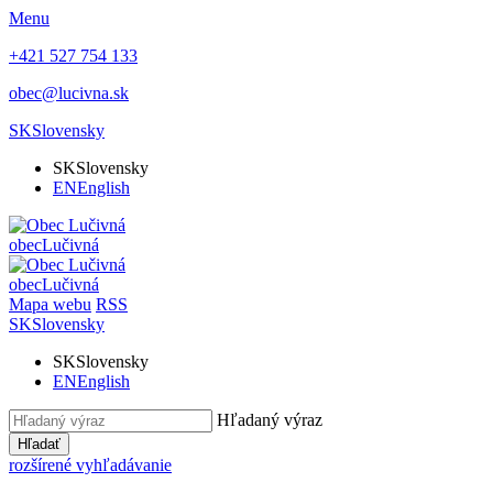
Menu
+421 527 754 133
obec@lucivna.sk
SK
Slovensky
SK
Slovensky
EN
English
obec
Lučivná
obec
Lučivná
Mapa webu
RSS
SK
Slovensky
SK
Slovensky
EN
English
Hľadaný výraz
Hľadať
rozšírené vyhľadávanie