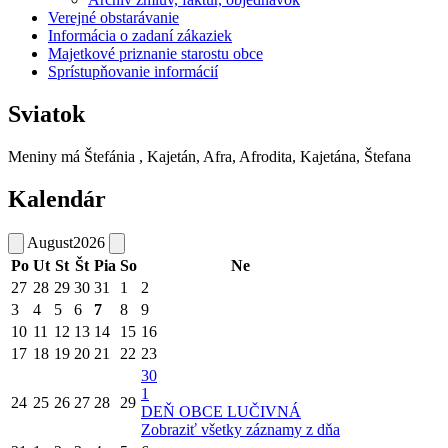
Verejné obstarávanie
Informácia o zadaní zákaziek
Majetkové priznanie starostu obce
Sprístupňovanie informácií
Sviatok
Meniny má
Štefánia
, Kajetán, Afra, Afrodita, Kajetána, Štefana
Kalendár
August
2026
Po
Ut
St
Št
Pia
So
Ne
27
28
29
30
31
1
2
3
4
5
6
7
8
9
10
11
12
13
14
15
16
17
18
19
20
21
22
23
30
1
24
25
26
27
28
29
DEŇ OBCE LUČIVNÁ
Zobraziť všetky záznamy z dňa