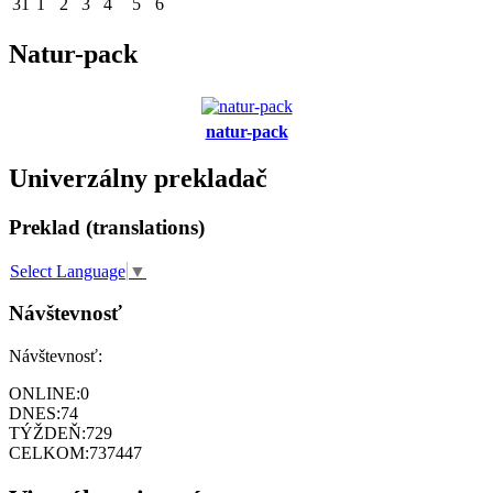
31
1
2
3
4
5
6
Natur-pack
natur-pack
Univerzálny prekladač
Preklad (translations)
Select Language
▼
Návštevnosť
Návštevnosť:
ONLINE:
0
DNES:
74
TÝŽDEŇ:
729
CELKOM:
737447