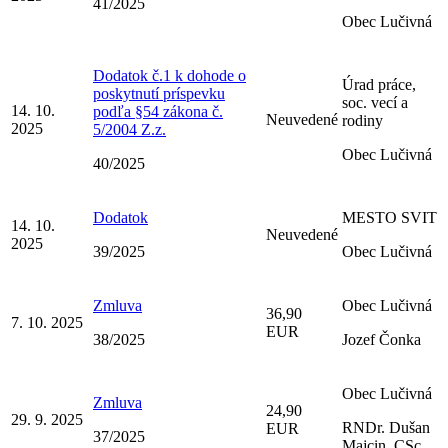
41/2025
Obec Lučivná
Dodatok č.1 k dohode o
Úrad práce,
poskytnutí príspevku
soc. vecí a
14. 10.
podľa §54 zákona č.
Neuvedené
rodiny
2025
5/2004 Z.z.
Obec Lučivná
40/2025
Dodatok
MESTO SVIT
14. 10.
Neuvedené
2025
39/2025
Obec Lučivná
Zmluva
Obec Lučivná
36,90
7. 10. 2025
EUR
38/2025
Jozef Čonka
Obec Lučivná
Zmluva
24,90
29. 9. 2025
RNDr. Dušan
EUR
37/2025
Majcin, CSc.