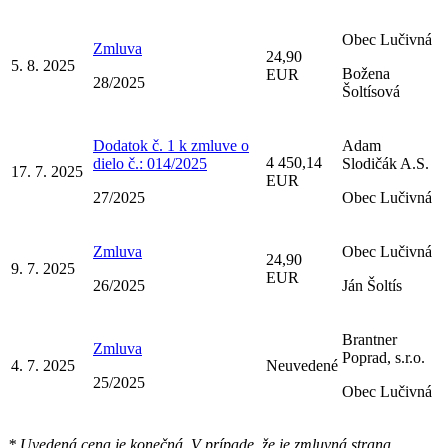
Obec Lučivná
Zmluva
24,90
5. 8. 2025
Božena
EUR
28/2025
Šoltísová
Dodatok č. 1 k zmluve o
Adam
4 450,14
dielo č.: 014/2025
Slodičák A.S.
17. 7. 2025
EUR
27/2025
Obec Lučivná
Zmluva
Obec Lučivná
24,90
9. 7. 2025
EUR
26/2025
Ján Šoltís
Brantner
Zmluva
Poprad, s.r.o.
4. 7. 2025
Neuvedené
25/2025
Obec Lučivná
* Uvedená cena je konečná. V prípade, že je zmluvná strana