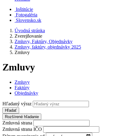
Inštitúcie
Fotogaléria
Slovensko.sk
Úvodná stránka
Zverejňovanie
Zmluvy, Faktúry, Objednávky
Zmluvy, faktúry, objednávky 2025
Zmluvy
Zmluvy
Zmluvy
Faktúry
Objednávky
Hľadaný výraz
Hľadať
Rozšírené hľadanie
Zmluvná strana
Zmluvná strana IČO
Dátum zverejnenia od