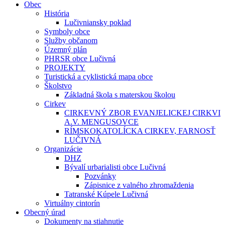
Obec
História
Lučivniansky poklad
Symboly obce
Služby občanom
Územný plán
PHRSR obce Lučivná
PROJEKTY
Turistická a cyklistická mapa obce
Školstvo
Základná škola s materskou školou
Cirkev
CIRKEVNÝ ZBOR EVANJELICKEJ CIRKVI
A.V. MENGUSOVCE
RÍMSKOKATOLÍCKA CIRKEV, FARNOSŤ
LUČIVNÁ
Organizácie
DHZ
Bývalí urbarialisti obce Lučivná
Pozvánky
Zápisnice z valného zhromaždenia
Tatranské Kúpele Lučivná
Virtuálny cintorín
Obecný úrad
Dokumenty na stiahnutie