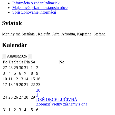
Informácia o zadaní zákaziek
Majetkové priznanie starostu obce
Sprístupňovanie informácií
Sviatok
Meniny má
Štefánia
, Kajetán, Afra, Afrodita, Kajetána, Štefana
Kalendár
August
2026
Po
Ut
St
Št
Pia
So
Ne
27
28
29
30
31
1
2
3
4
5
6
7
8
9
10
11
12
13
14
15
16
17
18
19
20
21
22
23
30
1
24
25
26
27
28
29
DEŇ OBCE LUČIVNÁ
Zobraziť všetky záznamy z dňa
31
1
2
3
4
5
6