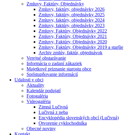
Zmluvy, Faktúry, Objednávky
Zmluvy, faktúry, objednávky 2026
Zmluvy, faktúry, objednávky 2025
Zmluvy, faktúry, objednávky 2024
Zmluvy, faktúry, objednávky 2023
Zmluvy, Faktúry, Objednávky 2022
Zmluvy, Faktúry, Objednávky 2021
Zmluvy, Faktúry, Objednávky 2020
Zmluvy, Faktúry, Objednávky 2019 a staršie
Archiv zmlúv, faktúr, objednávok
Verejné obstarávanie
Informácia o zadaní zákaziek
Majetkové priznanie starostu obce
Sprístupňovanie informácií
Udalosti v obci
Aktuality
Kalendár podujatí
Fotogaléria
Videogaléria
Zimná Lučivná
Lučivná z neba
Encyklopédia slovenských obcí (Lučivná)
Otvorenie cyklochodníka
Obecné noviny
Kontakt