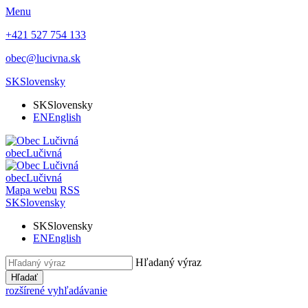
Menu
+421 527 754 133
obec@lucivna.sk
SK
Slovensky
SK
Slovensky
EN
English
obec
Lučivná
obec
Lučivná
Mapa webu
RSS
SK
Slovensky
SK
Slovensky
EN
English
Hľadaný výraz
Hľadať
rozšírené vyhľadávanie