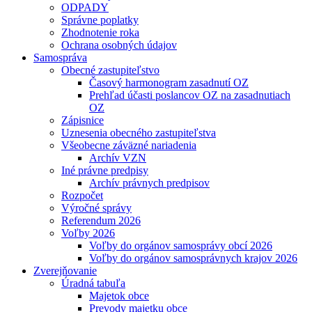
ODPADY
Správne poplatky
Zhodnotenie roka
Ochrana osobných údajov
Samospráva
Obecné zastupiteľstvo
Časový harmonogram zasadnutí OZ
Prehľad účasti poslancov OZ na zasadnutiach
OZ
Zápisnice
Uznesenia obecného zastupiteľstva
Všeobecne záväzné nariadenia
Archív VZN
Iné právne predpisy
Archív právnych predpisov
Rozpočet
Výročné správy
Referendum 2026
Voľby 2026
Voľby do orgánov samosprávy obcí 2026
Voľby do orgánov samosprávnych krajov 2026
Zverejňovanie
Úradná tabuľa
Majetok obce
Prevody majetku obce