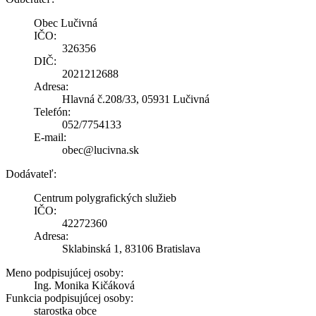
Obec Lučivná
IČO:
326356
DIČ:
2021212688
Adresa:
Hlavná č.208/33, 05931 Lučivná
Telefón:
052/7754133
E-mail:
obec@lucivna.sk
Dodávateľ:
Centrum polygrafických služieb
IČO:
42272360
Adresa:
Sklabinská 1, 83106 Bratislava
Meno podpisujúcej osoby:
Ing. Monika Kičáková
Funkcia podpisujúcej osoby:
starostka obce