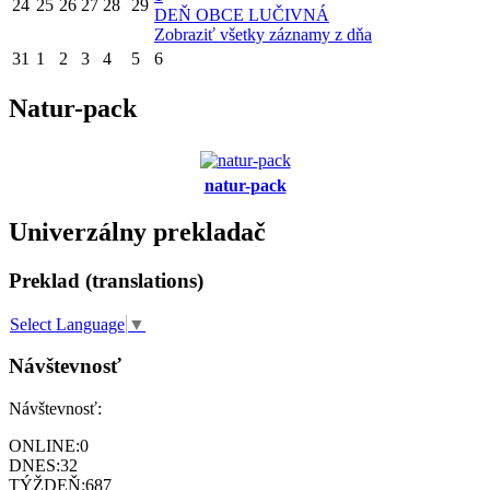
24
25
26
27
28
29
DEŇ OBCE LUČIVNÁ
Zobraziť všetky záznamy z dňa
31
1
2
3
4
5
6
Natur-pack
natur-pack
Univerzálny prekladač
Preklad (translations)
Select Language
▼
Návštevnosť
Návštevnosť:
ONLINE:
0
DNES:
32
TÝŽDEŇ:
687