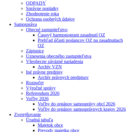
ODPADY
Správne poplatky
Zhodnotenie roka
Ochrana osobných údajov
Samospráva
Obecné zastupiteľstvo
Časový harmonogram zasadnutí OZ
Prehľad účasti poslancov OZ na zasadnutiach
OZ
Zápisnice
Uznesenia obecného zastupiteľstva
Všeobecne záväzné nariadenia
Archív VZN
Iné právne predpisy
Archív právnych predpisov
Rozpočet
Výročné správy
Referendum 2026
Voľby 2026
Voľby do orgánov samosprávy obcí 2026
Voľby do orgánov samosprávnych krajov 2026
Zverejňovanie
Úradná tabuľa
Majetok obce
Prevody majetku obce