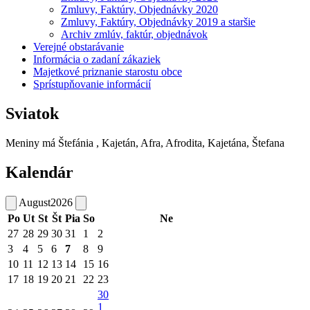
Zmluvy, Faktúry, Objednávky 2020
Zmluvy, Faktúry, Objednávky 2019 a staršie
Archiv zmlúv, faktúr, objednávok
Verejné obstarávanie
Informácia o zadaní zákaziek
Majetkové priznanie starostu obce
Sprístupňovanie informácií
Sviatok
Meniny má
Štefánia
, Kajetán, Afra, Afrodita, Kajetána, Štefana
Kalendár
August
2026
Po
Ut
St
Št
Pia
So
Ne
27
28
29
30
31
1
2
3
4
5
6
7
8
9
10
11
12
13
14
15
16
17
18
19
20
21
22
23
30
1