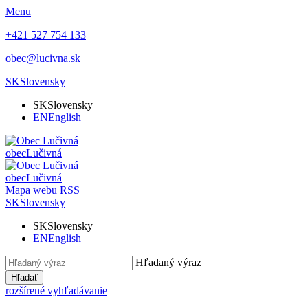
Menu
+421 527 754 133
obec@lucivna.sk
SK
Slovensky
SK
Slovensky
EN
English
obec
Lučivná
obec
Lučivná
Mapa webu
RSS
SK
Slovensky
SK
Slovensky
EN
English
Hľadaný výraz
Hľadať
rozšírené vyhľadávanie