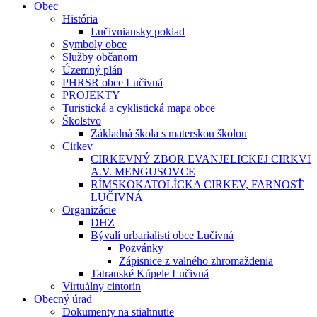
Obec
História
Lučivniansky poklad
Symboly obce
Služby občanom
Územný plán
PHRSR obce Lučivná
PROJEKTY
Turistická a cyklistická mapa obce
Školstvo
Základná škola s materskou školou
Cirkev
CIRKEVNÝ ZBOR EVANJELICKEJ CIRKVI
A.V. MENGUSOVCE
RÍMSKOKATOLÍCKA CIRKEV, FARNOSŤ
LUČIVNÁ
Organizácie
DHZ
Bývalí urbarialisti obce Lučivná
Pozvánky
Zápisnice z valného zhromaždenia
Tatranské Kúpele Lučivná
Virtuálny cintorín
Obecný úrad
Dokumenty na stiahnutie