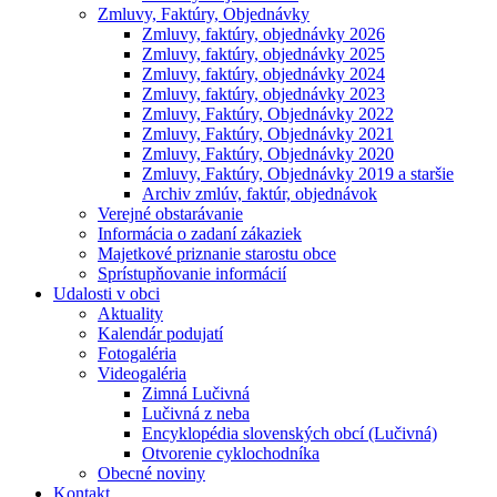
Zmluvy, Faktúry, Objednávky
Zmluvy, faktúry, objednávky 2026
Zmluvy, faktúry, objednávky 2025
Zmluvy, faktúry, objednávky 2024
Zmluvy, faktúry, objednávky 2023
Zmluvy, Faktúry, Objednávky 2022
Zmluvy, Faktúry, Objednávky 2021
Zmluvy, Faktúry, Objednávky 2020
Zmluvy, Faktúry, Objednávky 2019 a staršie
Archiv zmlúv, faktúr, objednávok
Verejné obstarávanie
Informácia o zadaní zákaziek
Majetkové priznanie starostu obce
Sprístupňovanie informácií
Udalosti v obci
Aktuality
Kalendár podujatí
Fotogaléria
Videogaléria
Zimná Lučivná
Lučivná z neba
Encyklopédia slovenských obcí (Lučivná)
Otvorenie cyklochodníka
Obecné noviny
Kontakt