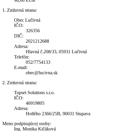
96,00 EUR
1. Zmluvná strana:
Obec Lučivná
IČO:
326356
DIČ:
2021212688
Adresa:
Hlavná č.208/33, 05931 Lučivná
Telefón:
052/7754133
E-mail:
obec@lucivna.sk
2. Zmluvná strana:
Topset Solutions s.r.o.
IČO:
46919805
Adresa:
Hollého 2366/25B, 90031 Stupava
Meno podpisujúcej osoby:
Ing. Monika Kičáková