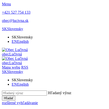
Menu
+421 527 754 133
obec@lucivna.sk
SK
Slovensky
SK
Slovensky
EN
English
obec
Lučivná
obec
Lučivná
Mapa webu
RSS
SK
Slovensky
SK
Slovensky
EN
English
Hľadaný výraz
Hľadať
rozšírené vyhľadávanie