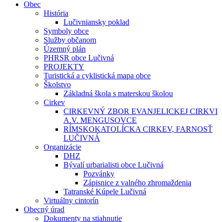
Obec
História
Lučivniansky poklad
Symboly obce
Služby občanom
Územný plán
PHRSR obce Lučivná
PROJEKTY
Turistická a cyklistická mapa obce
Školstvo
Základná škola s materskou školou
Cirkev
CIRKEVNÝ ZBOR EVANJELICKEJ CIRKVI
A.V. MENGUSOVCE
RÍMSKOKATOLÍCKA CIRKEV, FARNOSŤ
LUČIVNÁ
Organizácie
DHZ
Bývalí urbarialisti obce Lučivná
Pozvánky
Zápisnice z valného zhromaždenia
Tatranské Kúpele Lučivná
Virtuálny cintorín
Obecný úrad
Dokumenty na stiahnutie