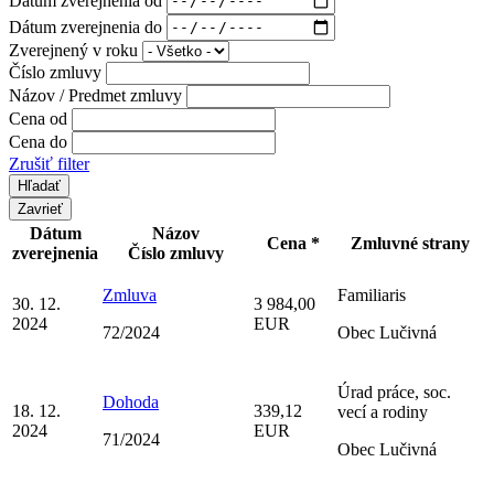
Dátum zverejnenia do
Zverejnený v roku
Číslo zmluvy
Názov / Predmet zmluvy
Cena od
Cena do
Zrušiť filter
Zavrieť
Dátum
Názov
Cena *
Zmluvné strany
zverejnenia
Číslo zmluvy
Zmluva
Familiaris
30. 12.
3 984,00
2024
EUR
72/2024
Obec Lučivná
Úrad práce, soc.
Dohoda
18. 12.
339,12
vecí a rodiny
2024
EUR
71/2024
Obec Lučivná