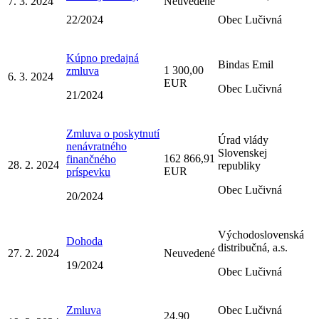
7. 3. 2024
Neuvedené
22/2024
Obec Lučivná
Kúpno predajná
Bindas Emil
1 300,00
zmluva
6. 3. 2024
EUR
Obec Lučivná
21/2024
Zmluva o poskytnutí
Úrad vlády
nenávratného
Slovenskej
162 866,91
finančného
28. 2. 2024
republiky
EUR
príspevku
Obec Lučivná
20/2024
Východoslovenská
Dohoda
distribučná, a.s.
27. 2. 2024
Neuvedené
19/2024
Obec Lučivná
Zmluva
Obec Lučivná
24,90