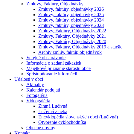
Zmluvy, Faktúry, Objednávky
Zmluvy, faktúry, objednávky 2026
Zmluvy, faktúry, objednávky 2025
Zmluvy, faktúry, objednávky 2024
Zmluvy, faktúry, objednávky 2023
Zmluvy, Faktúry, Objednávky 2022
Zmluvy, Faktúry, Objednávky 2021
Zmluvy, Faktúry, Objednávky 2020
Zmluvy, Faktúry, Objednávky 2019 a staršie
Archiv zmlúv, faktúr, objednávok
Verejné obstarávanie
Informácia o zadaní zákaziek
Majetkové priznanie starostu obce
Sprístupňovanie informácií
Udalosti v obci
Aktuality
Kalendár podujatí
Fotogaléria
Videogaléria
Zimná Lučivná
Lučivná z neba
Encyklopédia slovenských obcí (Lučivná)
Otvorenie cyklochodníka
Obecné noviny
Kontakt