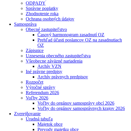
ODPADY
Správne poplatky
Zhodnotenie roka
Ochrana osobných údajov
Samospráva
Obecné zastupiteľstvo
Časový harmonogram zasadnutí OZ
Prehľad účasti poslancov OZ na zasadnutiach
OZ
Zápisnice
Uznesenia obecného zastupiteľstva
Všeobecne záväzné nariadenia
Archív VZN
Iné právne predpisy
Archív právnych predpisov
Rozpočet
Výročné správy
Referendum 2026
Voľby 2026
Voľby do orgánov samosprávy obcí 2026
Voľby do orgánov samosprávnych krajov 2026
Zverejňovanie
Úradná tabuľa
Majetok obce
Prevody majetku obce