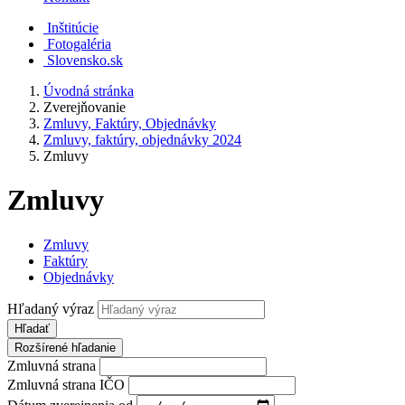
Inštitúcie
Fotogaléria
Slovensko.sk
Úvodná stránka
Zverejňovanie
Zmluvy, Faktúry, Objednávky
Zmluvy, faktúry, objednávky 2024
Zmluvy
Zmluvy
Zmluvy
Faktúry
Objednávky
Hľadaný výraz
Hľadať
Rozšírené hľadanie
Zmluvná strana
Zmluvná strana IČO
Dátum zverejnenia od