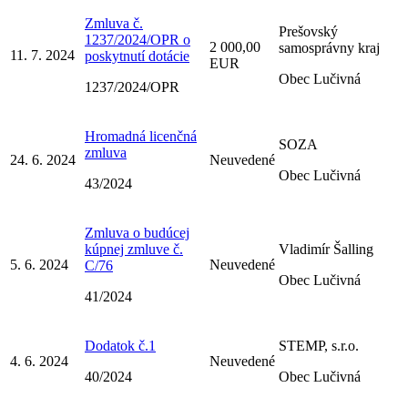
Zmluva č.
Prešovský
1237/2024/OPR o
2 000,00
samosprávny kraj
11. 7. 2024
poskytnutí dotácie
EUR
Obec Lučivná
1237/2024/OPR
Hromadná licenčná
SOZA
zmluva
24. 6. 2024
Neuvedené
Obec Lučivná
43/2024
Zmluva o budúcej
kúpnej zmluve č.
Vladimír Šalling
5. 6. 2024
Neuvedené
C/76
Obec Lučivná
41/2024
Dodatok č.1
STEMP, s.r.o.
4. 6. 2024
Neuvedené
40/2024
Obec Lučivná