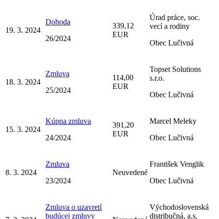
Úrad práce, soc.
Dohoda
339,12
vecí a rodiny
19. 3. 2024
EUR
26/2024
Obec Lučivná
Topset Solutions
Zmluva
114,00
s.r.o.
18. 3. 2024
EUR
25/2024
Obec Lučivná
Kúpna zmluva
Marcel Meleky
391,20
15. 3. 2024
EUR
24/2024
Obec Lučivná
Zmluva
František Venglik
8. 3. 2024
Neuvedené
23/2024
Obec Lučivná
Zmluva o uzavretí
Východoslovenská
budúcej zmluvy
distribučná, a.s.