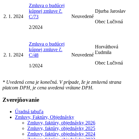
Zmluva o budúcej
kúpnej zmluve č.
Djurba Jaroslav
2. 1. 2024
Neuvedené
C/73
Obec Lučivná
2/2024
Zmluva o budúcej
Horváthová
kúpnej zmluve č.
Ľudmila
2. 1. 2024
Neuvedené
C/48
Obec Lučivná
1/2024
* Uvedená cena je konečná. V prípade, že je zmluvná strana
platcom DPH, je cena uvedená vrátane DPH.
Zverejňovanie
Úradná tabuľa
Zmluvy, Faktúry, Objednávky
Zmluvy, faktúry, objednávky 2026
Zmluvy, faktúry, objednávky 2025
Zmluvy, faktúry, objednávky 2024