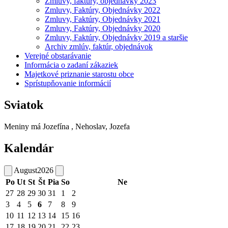
Zmluvy, faktúry, objednávky 2023
Zmluvy, Faktúry, Objednávky 2022
Zmluvy, Faktúry, Objednávky 2021
Zmluvy, Faktúry, Objednávky 2020
Zmluvy, Faktúry, Objednávky 2019 a staršie
Archiv zmlúv, faktúr, objednávok
Verejné obstarávanie
Informácia o zadaní zákaziek
Majetkové priznanie starostu obce
Sprístupňovanie informácií
Sviatok
Meniny má
Jozefína
, Nehoslav, Jozefa
Kalendár
August
2026
Po
Ut
St
Št
Pia
So
Ne
27
28
29
30
31
1
2
3
4
5
6
7
8
9
10
11
12
13
14
15
16
17
18
19
20
21
22
23