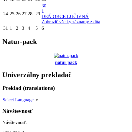
30
1
24
25
26
27
28
29
DEŇ OBCE LUČIVNÁ
Zobraziť všetky záznamy z dňa
31
1
2
3
4
5
6
Natur-pack
natur-pack
Univerzálny prekladač
Preklad (translations)
Select Language
▼
Návštevnosť
Návštevnosť: