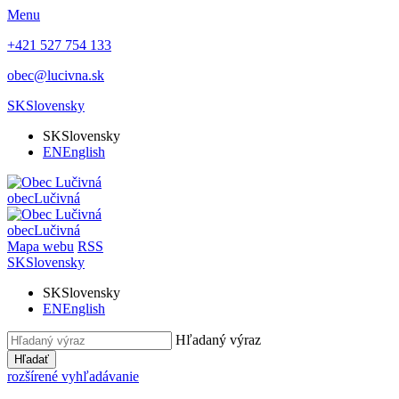
Menu
+421 527 754 133
obec@lucivna.sk
SK
Slovensky
SK
Slovensky
EN
English
obec
Lučivná
obec
Lučivná
Mapa webu
RSS
SK
Slovensky
SK
Slovensky
EN
English
Hľadaný výraz
Hľadať
rozšírené vyhľadávanie