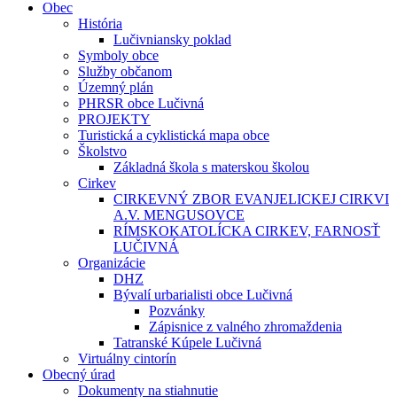
Obec
História
Lučivniansky poklad
Symboly obce
Služby občanom
Územný plán
PHRSR obce Lučivná
PROJEKTY
Turistická a cyklistická mapa obce
Školstvo
Základná škola s materskou školou
Cirkev
CIRKEVNÝ ZBOR EVANJELICKEJ CIRKVI
A.V. MENGUSOVCE
RÍMSKOKATOLÍCKA CIRKEV, FARNOSŤ
LUČIVNÁ
Organizácie
DHZ
Bývalí urbarialisti obce Lučivná
Pozvánky
Zápisnice z valného zhromaždenia
Tatranské Kúpele Lučivná
Virtuálny cintorín
Obecný úrad
Dokumenty na stiahnutie