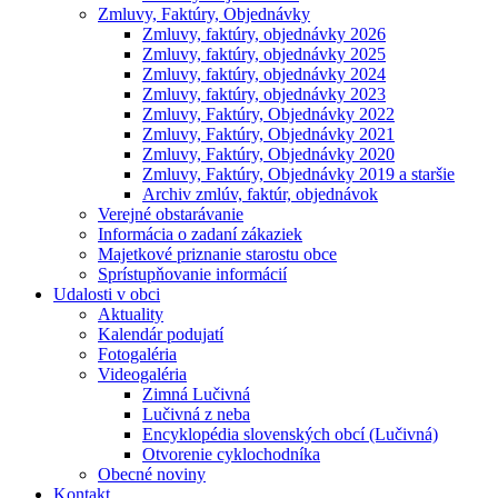
Zmluvy, Faktúry, Objednávky
Zmluvy, faktúry, objednávky 2026
Zmluvy, faktúry, objednávky 2025
Zmluvy, faktúry, objednávky 2024
Zmluvy, faktúry, objednávky 2023
Zmluvy, Faktúry, Objednávky 2022
Zmluvy, Faktúry, Objednávky 2021
Zmluvy, Faktúry, Objednávky 2020
Zmluvy, Faktúry, Objednávky 2019 a staršie
Archiv zmlúv, faktúr, objednávok
Verejné obstarávanie
Informácia o zadaní zákaziek
Majetkové priznanie starostu obce
Sprístupňovanie informácií
Udalosti v obci
Aktuality
Kalendár podujatí
Fotogaléria
Videogaléria
Zimná Lučivná
Lučivná z neba
Encyklopédia slovenských obcí (Lučivná)
Otvorenie cyklochodníka
Obecné noviny
Kontakt