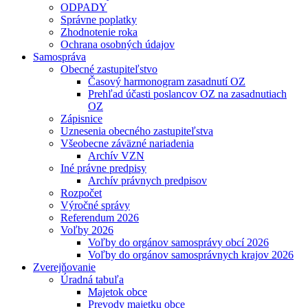
ODPADY
Správne poplatky
Zhodnotenie roka
Ochrana osobných údajov
Samospráva
Obecné zastupiteľstvo
Časový harmonogram zasadnutí OZ
Prehľad účasti poslancov OZ na zasadnutiach
OZ
Zápisnice
Uznesenia obecného zastupiteľstva
Všeobecne záväzné nariadenia
Archív VZN
Iné právne predpisy
Archív právnych predpisov
Rozpočet
Výročné správy
Referendum 2026
Voľby 2026
Voľby do orgánov samosprávy obcí 2026
Voľby do orgánov samosprávnych krajov 2026
Zverejňovanie
Úradná tabuľa
Majetok obce
Prevody majetku obce