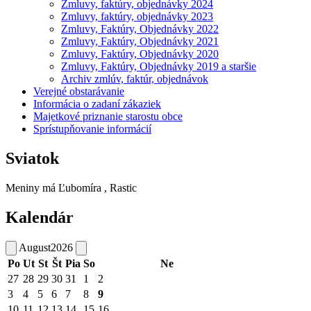
Zmluvy, faktúry, objednávky 2024
Zmluvy, faktúry, objednávky 2023
Zmluvy, Faktúry, Objednávky 2022
Zmluvy, Faktúry, Objednávky 2021
Zmluvy, Faktúry, Objednávky 2020
Zmluvy, Faktúry, Objednávky 2019 a staršie
Archiv zmlúv, faktúr, objednávok
Verejné obstarávanie
Informácia o zadaní zákaziek
Majetkové priznanie starostu obce
Sprístupňovanie informácií
Sviatok
Meniny má
Ľubomíra
, Rastic
Kalendár
August
2026
Po
Ut
St
Št
Pia
So
Ne
27
28
29
30
31
1
2
3
4
5
6
7
8
9
10
11
12
13
14
15
16