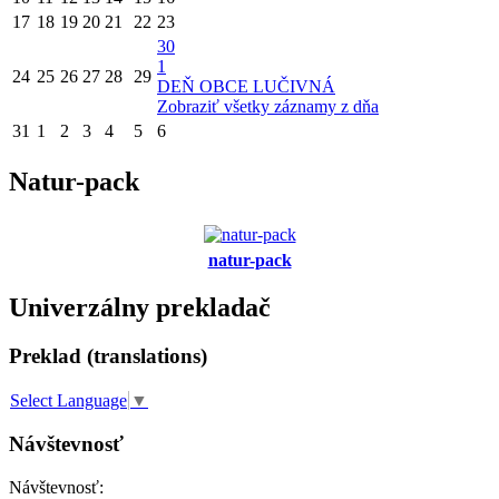
17
18
19
20
21
22
23
30
1
24
25
26
27
28
29
DEŇ OBCE LUČIVNÁ
Zobraziť všetky záznamy z dňa
31
1
2
3
4
5
6
Natur-pack
natur-pack
Univerzálny prekladač
Preklad (translations)
Select Language
▼
Návštevnosť
Návštevnosť: