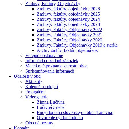
Zmluvy, Faktúry, Objednávky
Zmluvy, faktúry, objednávky 2026
Zmluvy, faktúry, objednávky 2025
Zmluvy, faktúry, objednávky 2024
Zmluvy, faktúry, objednávky 2023
Zmluvy, Faktúry, Objednávky 2022
Zmluvy, Faktúry, Objednávky 2021
Zmluvy, Faktúry, Objednávky 2020
Zmluvy, Faktúry, Objednávky 2019 a staršie
Archiv zmlúv, faktúr, objednávok
Verejné obstarávanie
Informácia o zadaní zákaziek
Majetkové priznanie starostu obce
Sprístupňovanie informácií
Udalosti v obci
Aktuality
Kalendár podujatí
Fotogaléria
Videogaléria
Zimná Lučivná
Lučivná z neba
Encyklopédia slovenských obcí (Lučivná)
Otvorenie cyklochodníka
Obecné noviny
Kontakt