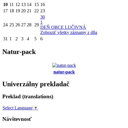
10
11
12
13
14
15
16
17
18
19
20
21
22
23
30
1
24
25
26
27
28
29
DEŇ OBCE LUČIVNÁ
Zobraziť všetky záznamy z dňa
31
1
2
3
4
5
6
Natur-pack
natur-pack
Univerzálny prekladač
Preklad (translations)
Select Language
▼
Návštevnosť