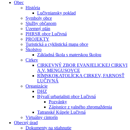
Obec
História
Lučivniansky poklad
Symboly obce
Služby občanom
Územný plán
PHRSR obce Lučivná
PROJEKTY
Turistická a cyklistická mapa obce
Školstvo
Základná škola s materskou školou
Cirkev
CIRKEVNÝ ZBOR EVANJELICKEJ CIRKVI
A.V. MENGUSOVCE
RÍMSKOKATOLÍCKA CIRKEV, FARNOSŤ
LUČIVNÁ
Organizácie
DHZ
Bývalí urbarialisti obce Lučivná
Pozvánky
Zápisnice z valného zhromaždenia
Tatranské Kúpele Lučivná
Virtuálny cintorín
Obecný úrad
Dokumenty na stiahnutie