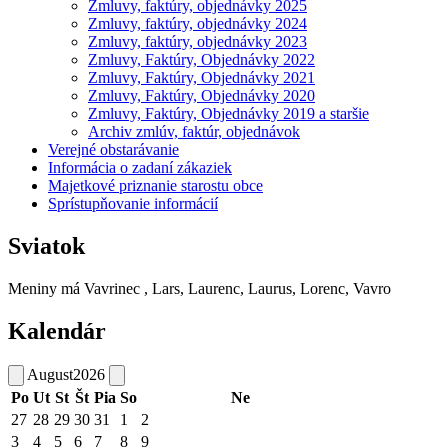
Zmluvy, faktúry, objednávky 2025
Zmluvy, faktúry, objednávky 2024
Zmluvy, faktúry, objednávky 2023
Zmluvy, Faktúry, Objednávky 2022
Zmluvy, Faktúry, Objednávky 2021
Zmluvy, Faktúry, Objednávky 2020
Zmluvy, Faktúry, Objednávky 2019 a staršie
Archiv zmlúv, faktúr, objednávok
Verejné obstarávanie
Informácia o zadaní zákaziek
Majetkové priznanie starostu obce
Sprístupňovanie informácií
Sviatok
Meniny má
Vavrinec
, Lars, Laurenc, Laurus, Lorenc, Vavro
Kalendár
August
2026
Po
Ut
St
Št
Pia
So
Ne
27
28
29
30
31
1
2
3
4
5
6
7
8
9