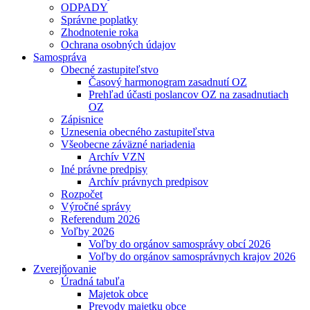
ODPADY
Správne poplatky
Zhodnotenie roka
Ochrana osobných údajov
Samospráva
Obecné zastupiteľstvo
Časový harmonogram zasadnutí OZ
Prehľad účasti poslancov OZ na zasadnutiach
OZ
Zápisnice
Uznesenia obecného zastupiteľstva
Všeobecne záväzné nariadenia
Archív VZN
Iné právne predpisy
Archív právnych predpisov
Rozpočet
Výročné správy
Referendum 2026
Voľby 2026
Voľby do orgánov samosprávy obcí 2026
Voľby do orgánov samosprávnych krajov 2026
Zverejňovanie
Úradná tabuľa
Majetok obce
Prevody majetku obce