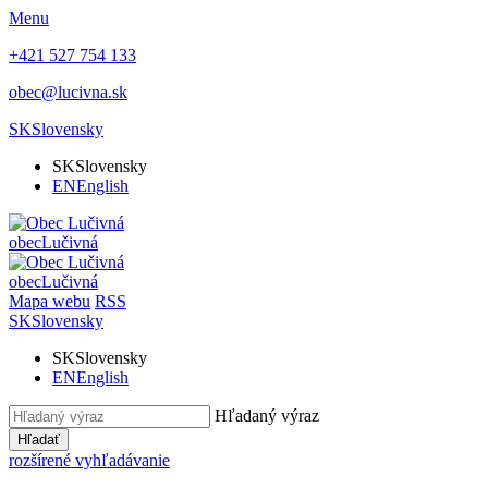
Menu
+421 527 754 133
obec@lucivna.sk
SK
Slovensky
SK
Slovensky
EN
English
obec
Lučivná
obec
Lučivná
Mapa webu
RSS
SK
Slovensky
SK
Slovensky
EN
English
Hľadaný výraz
Hľadať
rozšírené vyhľadávanie